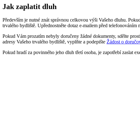
Jak zaplatit dluh
Především je nutné znát správnou celkovou výši Vašeho dluhu. Pokud si
trvalého bydliště. Upřednostněte dotaz e-mailem před telefonováním n
Pokud Vám prozatím nebyly doručeny žádné dokumenty, sdělte pros
adresy Vašeho trvalého bydliště, vyplňte a podepište
Žádost o doručov
Pokud hradí za povinného jeho dluh třetí osoba, je zapotřebí zaslat