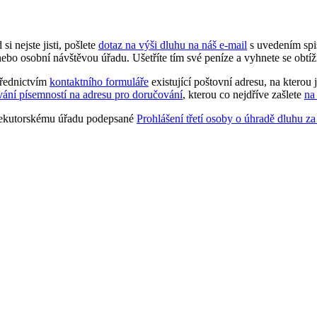
 nejste jisti, pošlete
dotaz na výši dluhu na náš e-mail
s uvedením spis
ebo osobní návštěvou úřadu. Ušetříte tím své peníze a vyhnete se obtíž
třednictvím
kontaktního formuláře
existující poštovní adresu, na kterou
ání písemností na adresu pro doručování
, kterou co nejdříve zašlete
na
 exekutorskému úřadu podepsané
Prohlášení třetí osoby o úhradě dluhu z