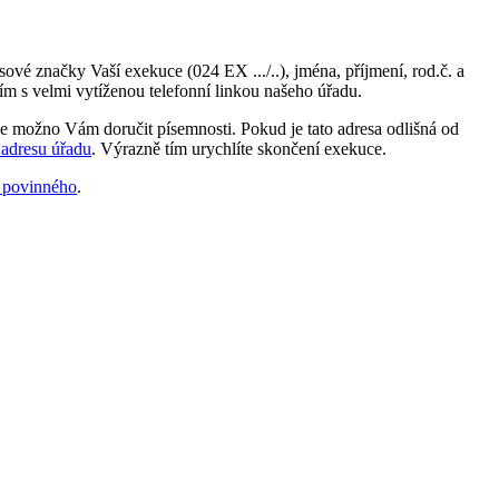
ové značky Vaší exekuce (024 EX .../..), jména, příjmení, rod.č. a
ím s velmi vytíženou telefonní linkou našeho úřadu.
 je možno Vám doručit písemnosti. Pokud je tato adresa odlišná od
 adresu úřadu
. Výrazně tím urychlíte skončení exekuce.
a povinného
.