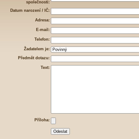
společnosti:
Datum narození / IČ:
Adresa:
E-mail:
Telefon:
Žadatelem je:
Předmět dotazu:
Text:
Příloha: