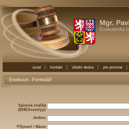
Exekutor Mgr. Pavla Fučíková
Potřebujete-li exekutora zkuste Exekutor
Zde najdete vše co potřebujete vědět o exekuci. Exekuce Ostrava je zde 
exekutora nebo nějakou radu ohledně exekuce, obraťte se na Exekuto
Mgr. Pav
Exekutorský ú
úvod
kontakt
úřední deska
pro povinné
Exekuce - Formulář
Spisová značka
(024EXxxxx/yy):
Jméno:
Příjmení / Název