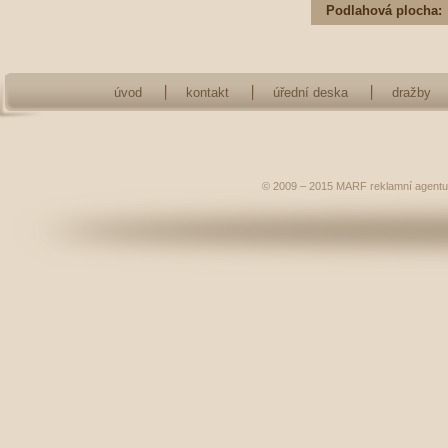
Podlahová plocha:
úvod
kontakt
úřední deska
dražby
© 2009 – 2015
MARF
reklamní agentu