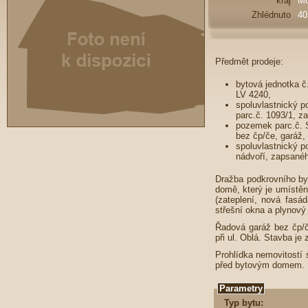
kraj
Mo
Zhlédnuto
40
Předmět prodeje:
bytová jednotka č
LV 4240,
spoluvlastnický p
parc.č. 1093/1, z
pozemek parc.č. S
bez čp/če, garáž,
spoluvlastnický p
nádvoří, zapsanéh
Dražba podkrovního by
domě, který je umístěn
(zateplení, nová fas
střešní okna a plynový 
Řadová garáž bez čp/č
při ul. Oblá. Stavba je
Prohlídka nemovitostí
před bytovým domem.
Parametry
Typ bytu: