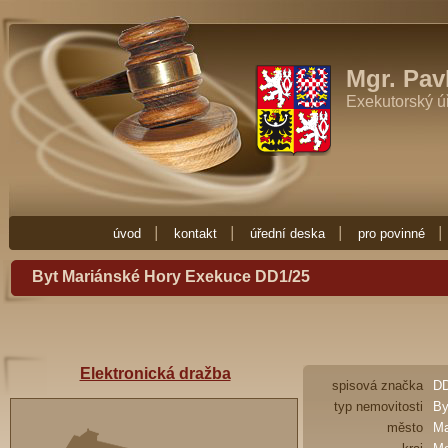
Exekutor Mgr. Pavla Fučíková
Potřebujete-li exekutora zkuste Exekutor
Zde najdete vše co potřebujete vědět o exekuci. Exekuce Ostrava je zde 
exekutora nebo nějakou radu ohledně exekuce, obraťte se na Exekuto
Mgr. Pav
Exekutorský ú
úvod
kontakt
úřední deska
pro povinné
Byt Mariánské Hory Exekuce DD1/25
Elektronická dražba
spisová značka
DD
typ nemovitosti
By
město
Ma